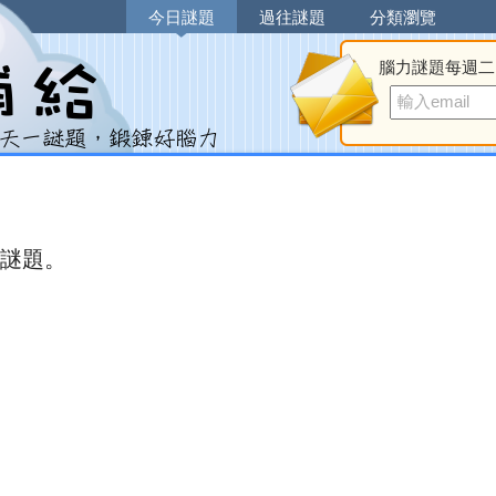
今日謎題
過往謎題
分類瀏覽
腦力謎題每週二
謎題。