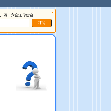
×
、四、六直送你信箱！
訂閱