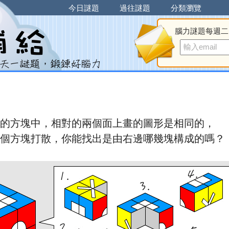
今日謎題
過往謎題
分類瀏覽
腦力謎題每週二
的方塊中，相對的兩個面上畫的圖形是相同的，
個方塊打散，你能找出是由右邊哪幾塊構成的嗎？